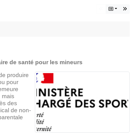
aire de santé pour les mineurs
de produire
 ou pour
 demeure
, mais
cès des
ical de non-
parentale